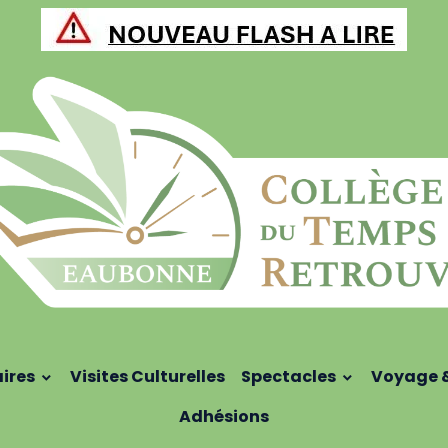
aires
Visites Culturelles
Spectacles
Voyage 
Adhésions