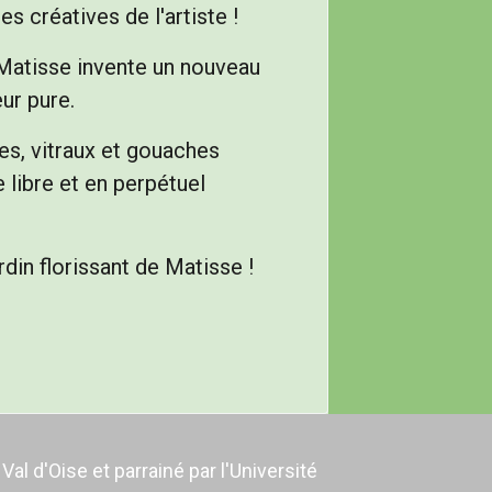
s créatives de l'artiste !
 Matisse invente un nouveau
ur pure.
iles, vitraux et gouaches
 libre et en perpétuel
rdin florissant de Matisse !
l d'Oise et parrainé par l'Université