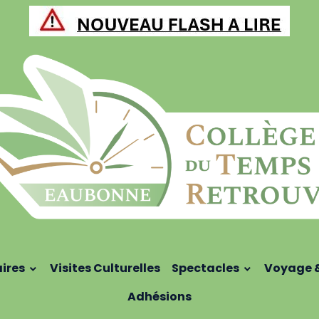
aires
Visites Culturelles
Spectacles
Voyage 
Adhésions