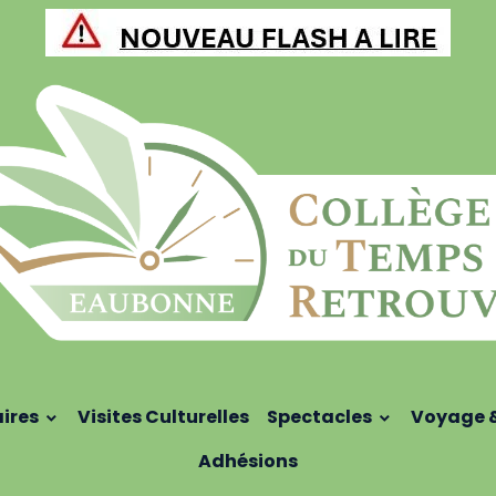
aires
Visites Culturelles
Spectacles
Voyage 
Adhésions